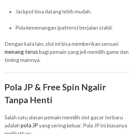
Jackpot bisa datang lebih mudah.
Pola kemenangan (pattern) berjalan stabil.
Dengan kata lain, slot ini bisa memberikan sensasi
menang terus
bagi pemain yang jeli memilih game dan
timing mainnya.
Pola JP & Free Spin Ngalir
Tanpa Henti
Salah satu alasan pemain memilih slot gacor terbaru
adalah
pola JP
yang sering keluar. Pola JP ini biasanya
melibatkan: