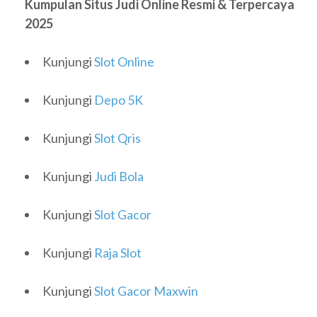
Kumpulan Situs Judi Online Resmi & Terpercaya
2025
Kunjungi
Slot Online
Kunjungi
Depo 5K
Kunjungi
Slot Qris
Kunjungi
Judi Bola
Kunjungi
Slot Gacor
Kunjungi
Raja Slot
Kunjungi
Slot Gacor Maxwin