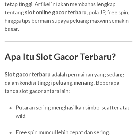
tetap tinggi. Artikel ini akan membahas lengkap
tentang
slot online gacor terbaru
, pola JP, free spin,
hingga tips bermain supaya peluang maxwin semakin
besar.
Apa Itu Slot Gacor Terbaru?
Slot gacor terbaru
adalah permainan yang sedang
dalam kondisi
tinggi peluang menang
. Beberapa
tanda slot gacor antara lain:
Putaran sering menghasilkan simbol scatter atau
wild.
Free spin muncul lebih cepat dan sering.