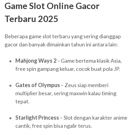
Game Slot Online Gacor
Terbaru 2025
Beberapa game slot terbaru yang sering dianggap
gacor dan banyak dimainkan tahun ini antara lain:
Mahjong Ways 2
– Game bertema klasik Asia,
free spin gampang keluar, cocok buat pola JP.
Gates of Olympus
– Zeus siap memberi
multiplier besar, sering maxwin kalau timing
tepat.
Starlight Princess
– Slot dengan karakter anime
cantik, free spin bisa ngalir terus.