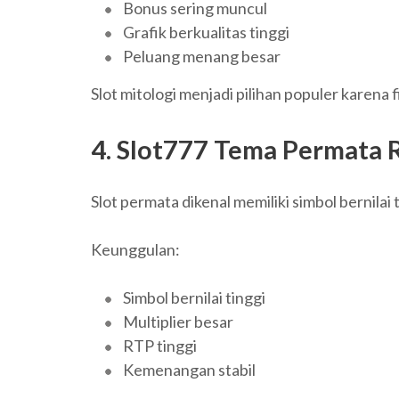
Bonus sering muncul
Grafik berkualitas tinggi
Peluang menang besar
Slot mitologi menjadi pilihan populer karena 
4. Slot777 Tema Permata 
Slot permata dikenal memiliki simbol bernila
Keunggulan:
Simbol bernilai tinggi
Multiplier besar
RTP tinggi
Kemenangan stabil