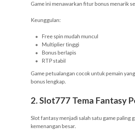
Game ini menawarkan fitur bonus menarik ser
Keunggulan:
Free spin mudah muncul
Multiplier tinggi
Bonus berlapis
RTP stabil
Game petualangan cocok untuk pemain yang
bonus lengkap.
2. Slot777 Tema Fantasy P
Slot fantasy menjadi salah satu game paling 
kemenangan besar.