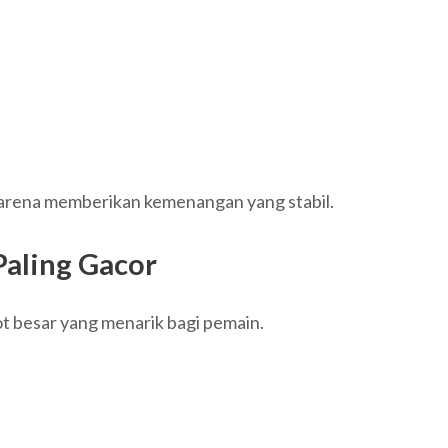
karena memberikan kemenangan yang stabil.
Paling Gacor
pot besar yang menarik bagi pemain.