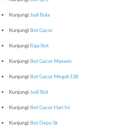
Kunjungi
Judi Bola
Kunjungi
Slot Gacor
Kunjungi
Raja Slot
Kunjungi
Slot Gacor Maxwin
Kunjungi
Slot Gacor Megah138
Kunjungi
Judi Slot
Kunjungi
Slot Gacor Hari Ini
Kunjungi
Slot Depo 5k