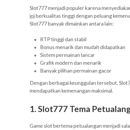
Slot777 menjadi populer karena menyediaka
ini
berkualitas tinggi dengan peluang kemen
Slot777 banyak dimainkan antara lain:
RTP tinggi dan stabil
Bonus menarik dan mudah didapatkan
Sistem permainan lancar
Grafik modern dan menarik
Banyak pilihan permainan gacor
Dengan berbagai keunggulan tersebut, Slot77
mendapatkan kemenangan maksimal.
1. Slot777 Tema Petualan
Game slot bertema petualangan menjadi sala