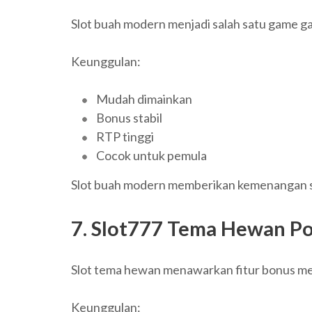
Slot buah modern menjadi salah satu game g
Keunggulan:
Mudah dimainkan
Bonus stabil
RTP tinggi
Cocok untuk pemula
Slot buah modern memberikan kemenangan st
7. Slot777 Tema Hewan P
Slot tema hewan menawarkan fitur bonus me
Keunggulan: