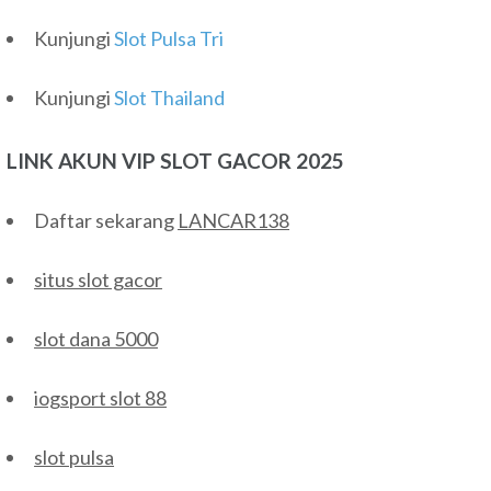
Kunjungi
Slot Pulsa Tri
Kunjungi
Slot Thailand
LINK AKUN VIP SLOT GACOR 2025
Daftar sekarang
LANCAR138
situs slot gacor
slot dana 5000
iogsport slot 88
slot pulsa