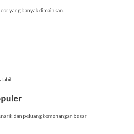
acor yang banyak dimainkan.
abil.
opuler
narik dan peluang kemenangan besar.