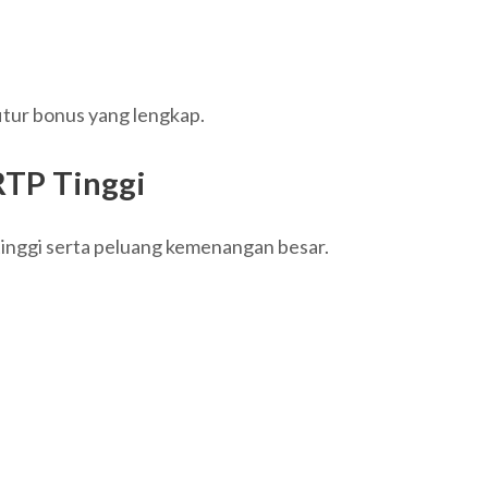
fitur bonus yang lengkap.
RTP Tinggi
i tinggi serta peluang kemenangan besar.