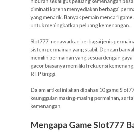
hiburan sekaligus peluang kemenangan besar.
diminati karena menyediakan berbagai permai
yang menarik. Banyak pemain mencari game Sl
untuk meningkatkan peluang kemenangan.
Slot777 menawarkan berbagai jenis permaina
sistem permainan yang stabil. Dengan banya
memilih permainan yang sesuai dengan gaya 
gacor biasanya memiliki frekuensi kemenanga
RTP tinggi.
Dalam artikel ini akan dibahas 10 game Slot77
keunggulan masing-masing permainan, serta
kemenangan.
Mengapa Game Slot777 B