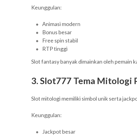
Keunggulan:
Animasi modern
Bonus besar
Free spin stabil
RTP tinggi
Slot fantasy banyak dimainkan oleh pemain 
3. Slot777 Tema Mitologi 
Slot mitologi memiliki simbol unik serta jack
Keunggulan:
Jackpot besar